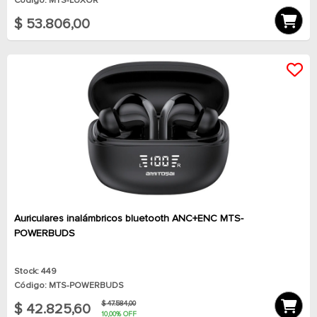
Código: MTS-LUXOR
$ 53.806,00
Auriculares inalámbricos bluetooth ANC+ENC MTS-
POWERBUDS
Stock: 449
Código: MTS-POWERBUDS
$ 47.584,00
$ 42.825,60
10,00% OFF