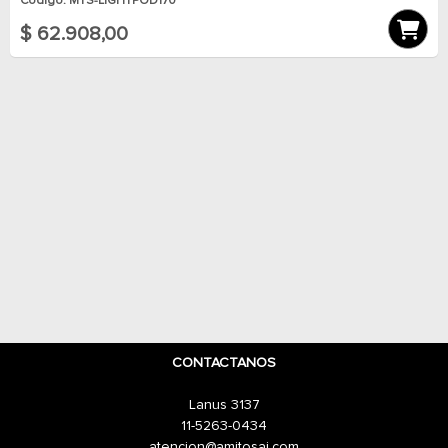
Código: MTS-LIGHTPOD170
$ 62.908,00
CONTACTANOS
Lanus 3137
11-5263-0434
atencion@amitosai.com