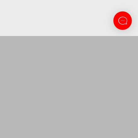
CONTACTANOS
Lanus 3137
11-5263-0434
atencion@amitosai.com
Lunes a Viernes 9 a 16:30
SEGUINOS EN