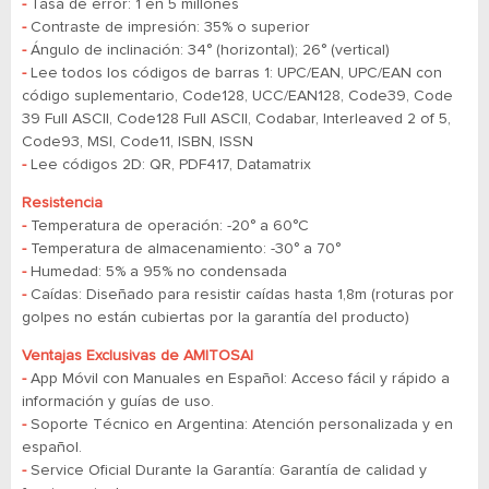
-
Tasa de error:
1 en 5 millones
-
Contraste de impresión:
35% o superior
-
Ángulo de inclinación: 34° (horizontal); 26° (vertical)
-
Lee todos los códigos de barras 1: UPC/EAN, UPC/EAN con
código suplementario, Code128, UCC/EAN128, Code39, Code
39 Full ASCII, Code128 Full ASCII, Codabar, Interleaved 2 of 5,
Code93, MSI, Code11, ISBN, ISSN
-
Lee códigos 2D: QR, PDF417, Datamatrix
Resistencia
-
Temperatura de operación: -20° a 60°C
-
Temperatura de almacenamiento: -30° a 70°
-
Humedad: 5% a 95% no condensada
-
Caídas: Diseñado para resistir caídas hasta 1,8m (roturas por
golpes no están cubiertas por la garantía del producto)
Ventajas Exclusivas de AMITOSAI
-
App Móvil con Manuales en Español: Acceso fácil y rápido a
información y guías de uso.
-
Soporte Técnico en Argentina: Atención personalizada y en
español.
-
Service Oficial Durante la Garantía: Garantía de calidad y