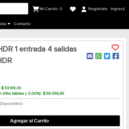
Mi Carrito:
0
Registrate
Ingresá
stas
Contacto
HDR 1 entrada 4 salidas
HDR
 : $ 53.106,30
n 24hs hábiles (- 5,00%) : $ 56.056,65
 Disponibles)