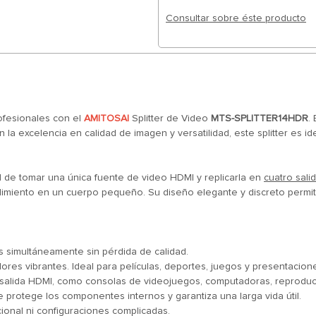
Consultar sobre éste producto
rofesionales con el
AMITOSAI
Splitter de Video
MTS-SPLITTER14HDR
.
a excelencia en calidad de imagen y versatilidad, este splitter es id
d de tomar una única fuente de video HDMI y replicarla en
cuatro salid
dimiento en un cuerpo pequeño. Su diseño elegante y discreto permit
s simultáneamente sin pérdida de calidad.
lores vibrantes. Ideal para películas, deportes, juegos y presentacio
n salida HDMI, como consolas de videojuegos, computadoras, reproduct
protege los componentes internos y garantiza una larga vida útil.
dicional ni configuraciones complicadas.