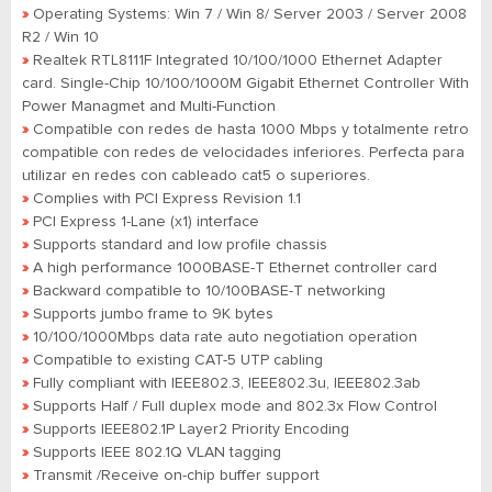
»
Operating Systems: Win 7 / Win 8/ Server 2003 / Server 2008
R2 / Win 10
»
Realtek RTL8111F Integrated 10/100/1000 Ethernet Adapter
card. Single-Chip 10/100/1000M Gigabit Ethernet Controller With
Power Managmet and Multi-Function
»
Compatible con redes de hasta 1000 Mbps y totalmente retro
compatible con redes de velocidades inferiores. Perfecta para
utilizar en redes con cableado cat5 o superiores.
»
Complies with PCI Express Revision 1.1
»
PCI Express 1-Lane (x1) interface
»
Supports standard and low profile chassis
»
A high performance 1000BASE-T Ethernet controller card
»
Backward compatible to 10/100BASE-T networking
»
Supports jumbo frame to 9K bytes
»
10/100/1000Mbps data rate auto negotiation operation
»
Compatible to existing CAT-5 UTP cabling
»
Fully compliant with IEEE802.3, IEEE802.3u, IEEE802.3ab
»
Supports Half / Full duplex mode and 802.3x Flow Control
»
Supports IEEE802.1P Layer2 Priority Encoding
»
Supports IEEE 802.1Q VLAN tagging
»
Transmit /Receive on-chip buffer support