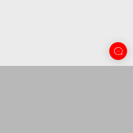
CONTACTANOS
Lanus 3137
11-5263-0434
atencion@amitosai.com
Lunes a Viernes 9 a 16:30
SEGUINOS EN