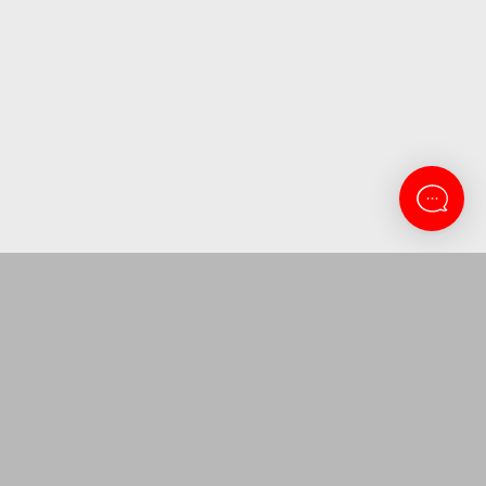
CONTACTANOS
Lanus 3137
11-5263-0434
atencion@amitosai.com
Lunes a Viernes 9 a 16:30
SEGUINOS EN