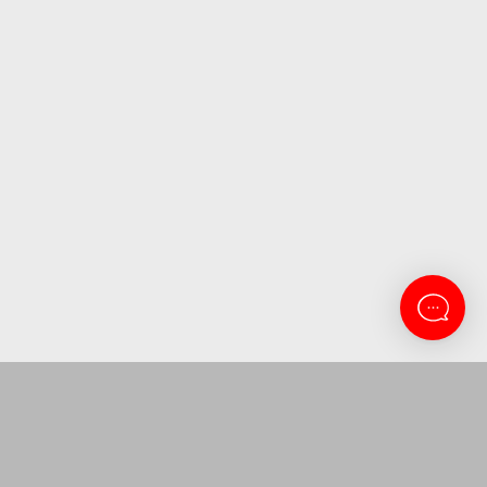
CONTACTANOS
Lanus 3137
11-5263-0434
atencion@amitosai.com