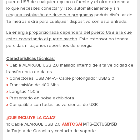
puerto USB de cualquier equipo o fuente y el otro extremo a
lo que necesites conectar y listo, automáticamente y
sin
ninguna instalación de drivers o programas
podrás disfrutar de
1,5 metros extra para cualquier dispositivo con esta entrada.
La energia proporcionada dependera del puerto USB a la que
estes conectando el puerto macho
. Este extensor no tendra
perdidas ni bajones repentinos de energia.
Características técnicas:
»
Cable ALARGUE USB 2.0 mallado interno de alta velocidad de
transferencia de datos.
»
Conectores: USB AM-AF Cable prolongador USB 2.0.
»
Transmisión de 480 Mbs
»
Longitud 1.50m
»
Presentado en bolsa exhibidora
»
Compatible con todas las versiones de USB
¿QUE INCLUYE LA CAJA?
1x Cable ALARGUE USB 2.0
AMITOSAI
MTS-EXTUSB15B
1x Tarjeta de Garantia y contacto de soporte