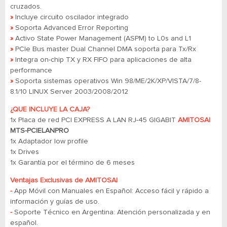
cruzados.
»
Incluye circuito oscilador integrado
»
Soporta Advanced Error Reporting
»
Activo State Power Management (ASPM) to L0s and L1
»
PCIe Bus master Dual Channel DMA soporta para Tx/Rx
»
Integra on-chip TX y RX FIFO para aplicaciones de alta
performance
»
Soporta sistemas operativos Win 98/ME/2K/XP/VISTA/7/8-
8.1/10 LINUX Server 2003/2008/2012
¿QUE INCLUYE LA CAJA?
1x Placa de red PCI EXPRESS A LAN RJ-45 GIGABIT
AMITOSAI
MTS-PCIELANPRO
1x Adaptador low profile
1x Drives
1x Garantía por el término de 6 meses
Ventajas Exclusivas de AMITOSAI
-
App Móvil con Manuales en Español: Acceso fácil y rápido a
información y guías de uso.
-
Soporte Técnico en Argentina: Atención personalizada y en
español.