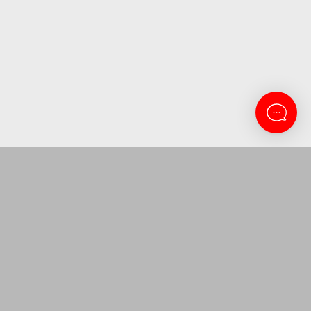
CONTACTANOS
Lanus 3137
11-5263-0434
atencion@amitosai.com
Lunes a Viernes 9 a 16:30
SEGUINOS EN