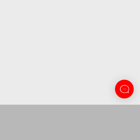
CONTACTANOS
Lanus 3137
11-5263-0434
atencion@amitosai.com